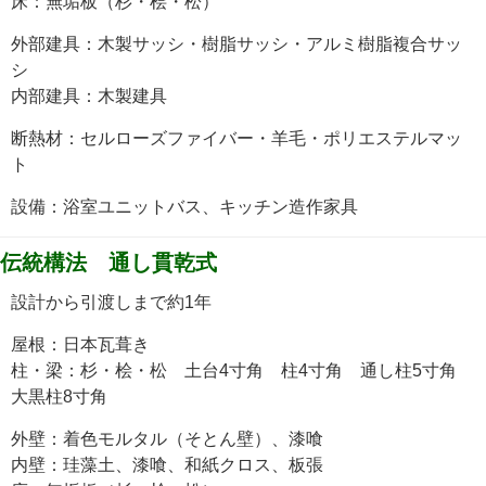
床：無垢板（杉・桧・松）
外部建具：木製サッシ・樹脂サッシ・アルミ樹脂複合サッ
シ
内部建具：木製建具
断熱材：セルローズファイバー・羊毛・ポリエステルマッ
ト
設備：浴室ユニットバス、キッチン造作家具
伝統構法 通し貫乾式
設計から引渡しまで約1年
屋根：日本瓦葺き
柱・梁：杉・桧・松 土台4寸角 柱4寸角 通し柱5寸角
大黒柱8寸角
外壁：着色モルタル（そとん壁）、漆喰
内壁：珪藻土、漆喰、和紙クロス、板張