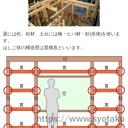
梁には松、杉材、土台には檜・ヒバ材・杉(赤身)を使いま
す。
はしご状の構造壁は貫構造といいます。